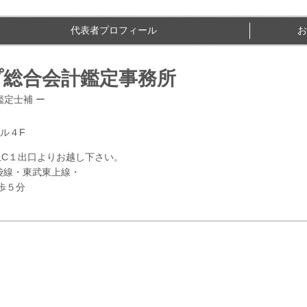
代表者プロフィール
お
プ総合会計鑑定事務所
定士補 ー
ビル４F
C１出口よりお越し下さい。
袋線・東武東上線・
歩５分