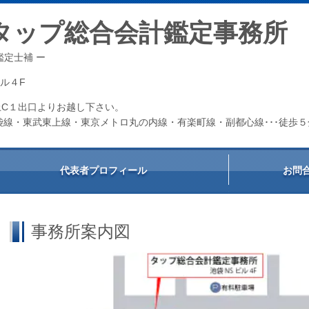
タップ総合会計鑑定事務所
定士補 ー
Sビル４F
C１出口よりお越し下さい。
袋線・東武東上線・東京メトロ丸の内線・有楽町線・副都心線･･･徒歩５
代表者プロフィール
お問
事務所案内図